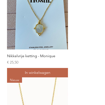
Nikkelvrije ketting - Monique
Prijs
€ 25,50
In winkelwagen
Nieuw