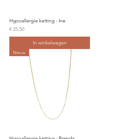
Hypoallergie ketting - Ine
Prijs
€ 25,50
In winkelwagen
Nieuw
Hypoallergie ketting - Brenda