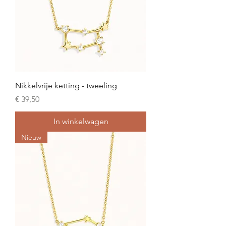
Nikkelvrije ketting - tweeling
Prijs
€ 39,50
In winkelwagen
Nieuw