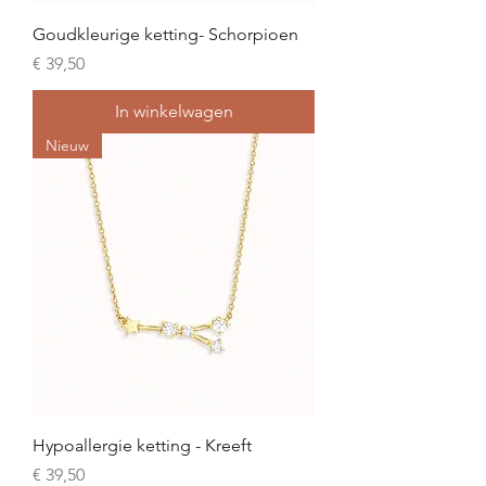
Goudkleurige ketting- Schorpioen
Prijs
€ 39,50
In winkelwagen
Nieuw
Hypoallergie ketting - Kreeft
Prijs
€ 39,50