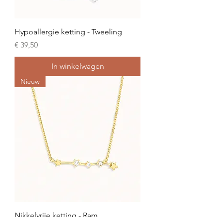
Hypoallergie ketting - Tweeling
Prijs
€ 39,50
In winkelwagen
Nieuw
Nikkelvrije ketting - Ram