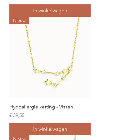
In winkelwagen
Nieuw
Hypoallergie ketting - Vissen
Prijs
€ 39,50
In winkelwagen
Nieuw