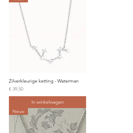
Zilverkleurige ketting - Waterman
Prijs
€ 39,50
In winkelwagen
Nieuw