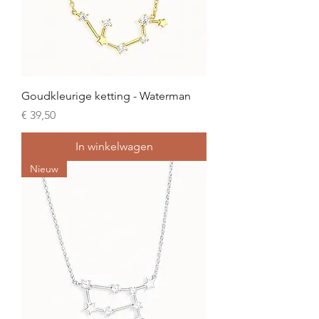
Goudkleurige ketting - Waterman
Prijs
€ 39,50
In winkelwagen
Nieuw