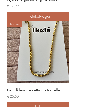
Prijs
€ 17,99
In winkelwagen
Nieuw
Goudkleurige ketting - Isabelle
Prijs
€ 25,50
In winkelwagen