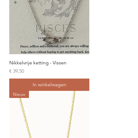
Nikkelvrije ketting - Vissen
Prijs
€ 39,50
In winkelwagen
Nieuw