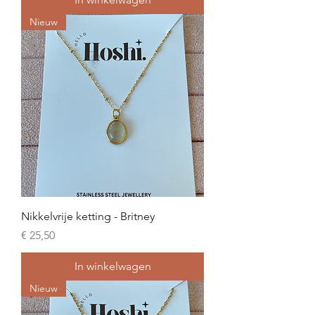
Nieuw
Nikkelvrije ketting - Britney
Prijs
€ 25,50
In winkelwagen
Nieuw