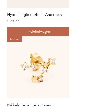
Hypoallergie oorbel - Waterman
Prijs
€ 28,99
In winkelwagen
Nieuw
Nikkelvrije oorbel - Vissen