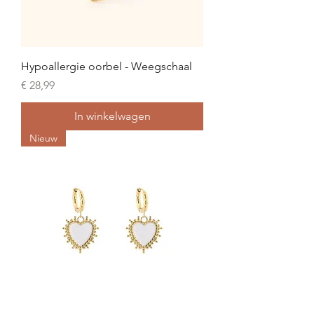
Hypoallergie oorbel - Weegschaal
Prijs
€ 28,99
In winkelwagen
Nieuw