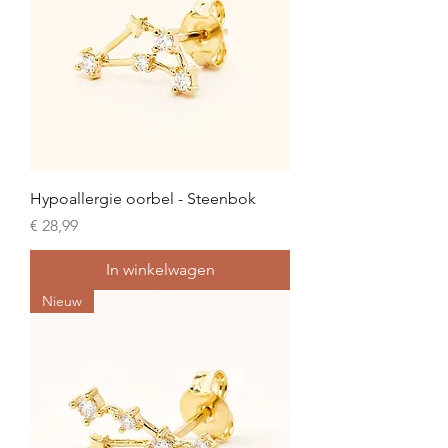
Hypoallergie oorbel - Steenbok
Prijs
€ 28,99
In winkelwagen
Nieuw