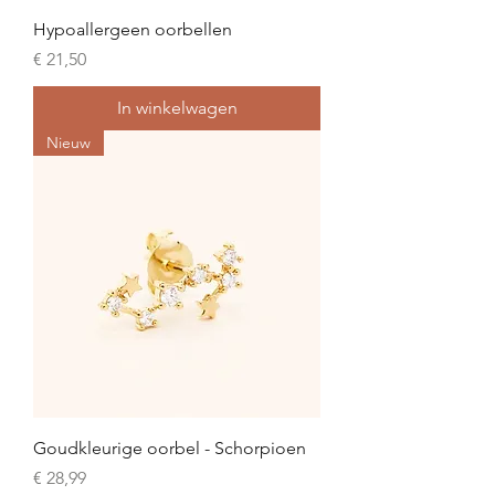
Hypoallergeen oorbellen
Prijs
€ 21,50
In winkelwagen
Nieuw
Goudkleurige oorbel - Schorpioen
Prijs
€ 28,99