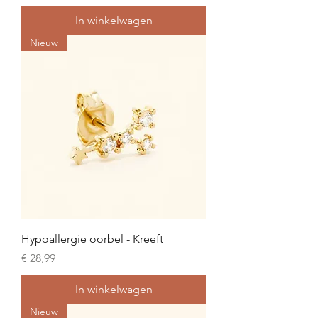
In winkelwagen
Nieuw
Hypoallergie oorbel - Kreeft
Prijs
€ 28,99
In winkelwagen
Nieuw