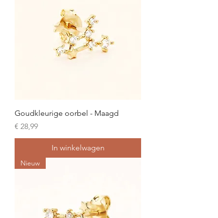
Goudkleurige oorbel - Maagd
Prijs
€ 28,99
In winkelwagen
Nieuw