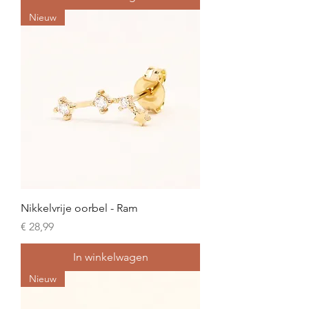
Nieuw
Nikkelvrije oorbel - Ram
Prijs
€ 28,99
In winkelwagen
Nieuw