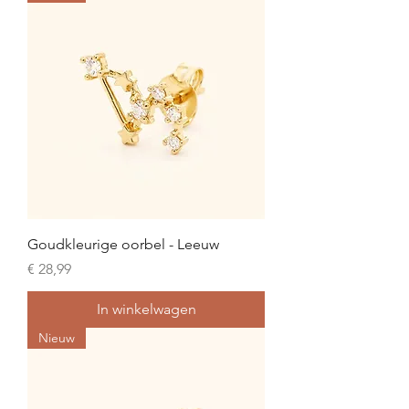
Goudkleurige oorbel - Leeuw
Prijs
€ 28,99
In winkelwagen
Nieuw