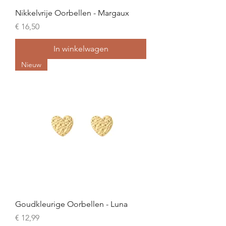
Nikkelvrije Oorbellen - Margaux
Prijs
€ 16,50
In winkelwagen
Nieuw
Goudkleurige Oorbellen - Luna
Prijs
€ 12,99