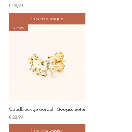
Prijs
€ 28,99
In winkelwagen
Nieuw
Goudkleurige oorbel - Boogschieter
Prijs
€ 28,99
In winkelwagen