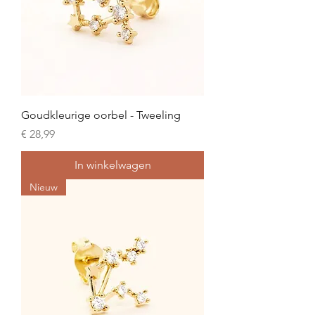
Goudkleurige oorbel - Tweeling
Prijs
€ 28,99
In winkelwagen
Nieuw