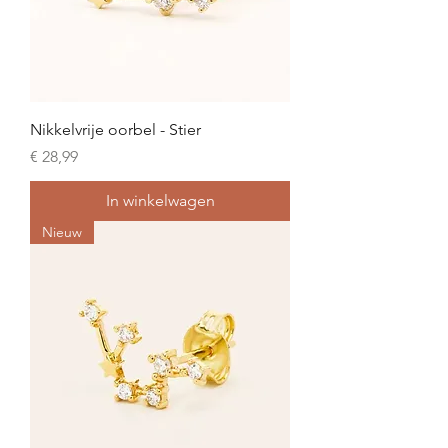
Nikkelvrije oorbel - Stier
Prijs
€ 28,99
In winkelwagen
Nieuw