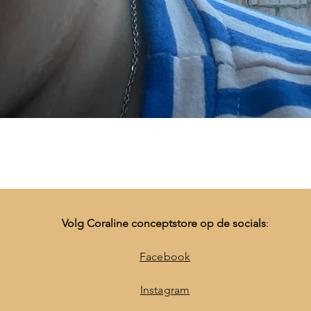
Snel overzicht
Volg Coraline conceptstore op de socials
:
Facebook
Instagram