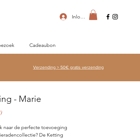
Inloggen
bezoek
Cadeaubon
Verzending > 50€ gratis verzending
ing - Marie
Prijs
0
 naar de perfecte toevoeging 
sieradencollectie? De Ketting 