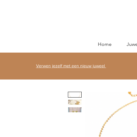
Home
Juwe
Verwen jezelf met een nieuw juweel