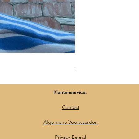
Hypoallergie ketting - Ine
Prijs
€ 25,50
Klantenservice:
Contact
Algemene Voorwaarden
Privacy Beleid