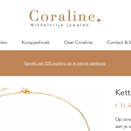
len
Koopjeshoek
Over Coraline
Contact & 
Geniet van 10% korting op je eerste aankoop
Kett
€ 33,5
Op zoek
aan je 