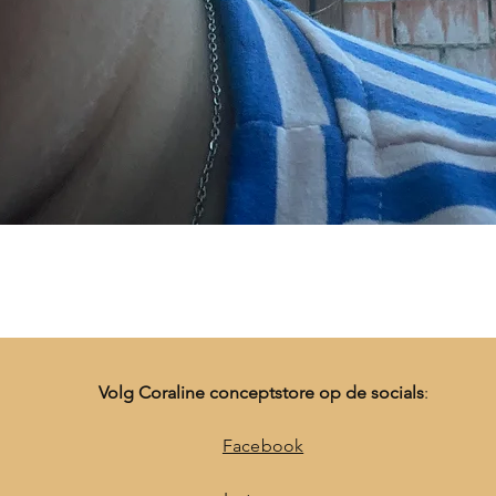
Snel overzicht
Volg Coraline conceptstore op de socials
:
Facebook