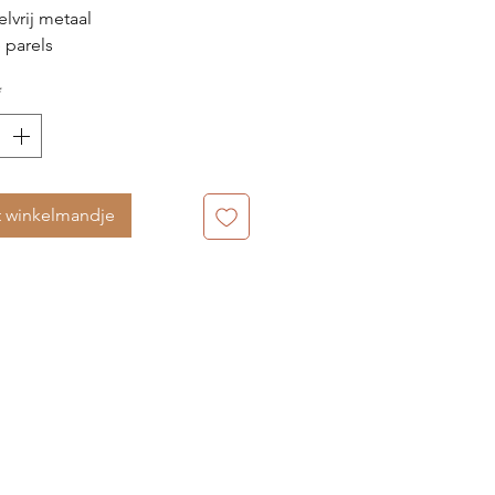
elvrij metaal
e parels
glans afwerking
*
kleurig
we parels
uiting
ing met slotje
t winkelmandje