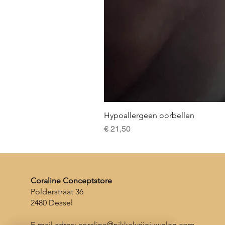
Hypoallergeen oorbellen
Prijs
€ 21,50
Coraline Conceptstore
Polderstraat 36
2480 Dessel
E-mail adres:
coraline@nikkelvrijejuwelen.com