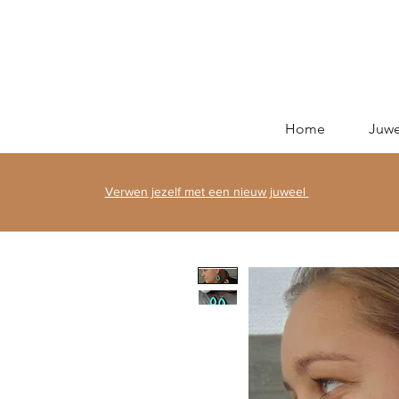
Home
Juwe
Verwen jezelf met een nieuw juweel