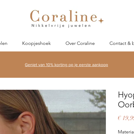
len
Koopjeshoek
Over Coraline
Contact & 
Geniet van 10% korting op je eerste aankoop
Hyop
Oorb
€ 19,9
Materia