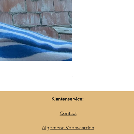
Hypoallergie ketting - Ine
Prijs
€ 25,50
Klantenservice:
Contact
Algemene Voorwaarden