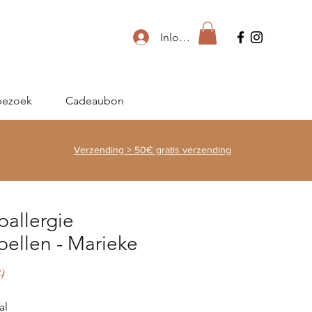
Inloggen
bezoek
Cadeaubon
Verzending > 50€ gratis verzending
allergie
ellen - Marieke
Prijs
9
al